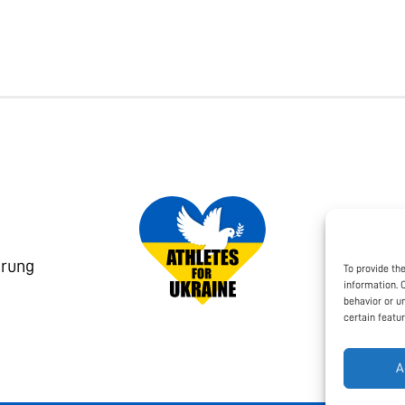
ärung
To provide th
information. 
behavior or u
certain featu
A