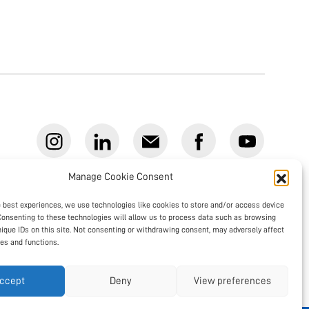
Manage Cookie Consent
ATHLETES FOR UKRAINE e.V. (VR 202349)
e best experiences, we use technologies like cookies to store and/or access device
Consenting to these technologies will allow us to process data such as browsing
c/o Rechtsanwälte Lenze und Partner mbB
nique IDs on this site. Not consenting or withdrawing consent, may adversely affect
res and functions.
Ludwigstraße 22 | D-83278 Traunstein
ccept
Deny
View preferences